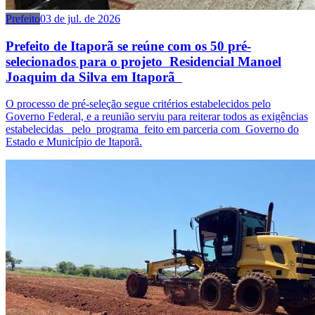
Prefeito
03 de jul. de 2026
Prefeito de Itaporã se reúne com os 50 pré-
selecionados para o projeto Residencial Manoel
Joaquim da Silva em Itaporã
O processo de pré-seleção segue critérios estabelecidos pelo
Governo Federal, e a reunião serviu para reiterar todos as exigências
estabelecidas pelo programa feito em parceria com Governo do
Estado e Município de Itaporã.