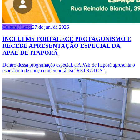
Cultura / Lazer
27 de jun. de 2026
INCLUI MS FORTALECE PROTAGONISMO E
RECEBE APRESENTAÇÃO ESPECIAL DA
APAE DE ITAPORÃ
Dentro dessa programação especial, a APAE de Itaporã apresenta o
espetáculo de dança contemporânea “RETRATOS”.