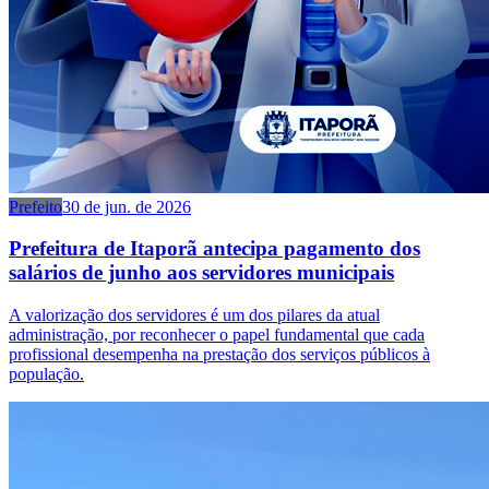
Prefeito
30 de jun. de 2026
Prefeitura de Itaporã antecipa pagamento dos
salários de junho aos servidores municipais
A valorização dos servidores é um dos pilares da atual
administração, por reconhecer o papel fundamental que cada
profissional desempenha na prestação dos serviços públicos à
população.