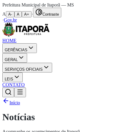
Prefeitura Municipal de Itaporã — MS
A
·
A-
A
A+
Contraste
·
Gov.br
HOME
GERÊNCIAS
GERAL
SERVIÇOS OFICIAIS
LEIS
CONTATO
Início
Notícias
Acompanhe os acontecimentos de Itaporã