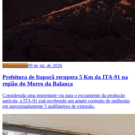
Infraestrutura
09 de jul. de 2026
Prefeitura de Itaporã recupera 5 Km da ITA-91 na
região do Morro da Balança
Considerada uma importante via para o escoamento da produção
agrícola, a ITA-91 está recebendo um amplo conjunto de melhorias
em aproximadamente 5 quilômetros de extensão.