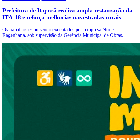
Prefeitura de Itaporã realiza ampla restauração da
ITA-18 e reforça melhorias nas estradas rurais
Os trabalhos estão sendo executados pela empresa Norte
Engenharia, sob supervisão da Gerência Municipal de Obras.