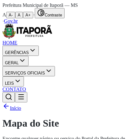
Prefeitura Municipal de Itaporã — MS
A
·
A-
A
A+
Contraste
·
Gov.br
HOME
GERÊNCIAS
GERAL
SERVIÇOS OFICIAIS
LEIS
CONTATO
Início
Mapa do Site
Encontre qualquer página ou serviço do Portal da Prefeitura de