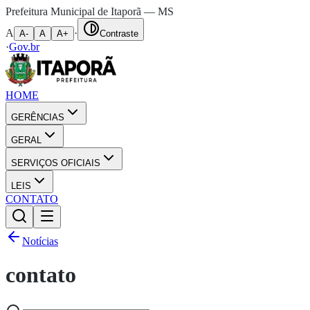
Prefeitura Municipal de Itaporã — MS
A
·
A-
A
A+
Contraste
·
Gov.br
HOME
GERÊNCIAS
GERAL
SERVIÇOS OFICIAIS
LEIS
CONTATO
Notícias
contato