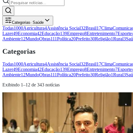
Categorias
·
Saúde
Todas
1000
Agricultura
4
Assistência Social
32
Brasil
17
Clima
Comunicaç
Lazer
49
Economia
42
Educação
139
Emprego
8
Entretenimento
7
Esporte
Ambiente
12
Mundo
Obras
111
Política
20
Prefeito
30
Religião
1
Rural
3
Saú
Categorias
Todas
1000
Agricultura
4
Assistência Social
32
Brasil
17
Clima
Comunicaç
Lazer
49
Economia
42
Educação
139
Emprego
8
Entretenimento
7
Esporte
Ambiente
12
Mundo
Obras
111
Política
20
Prefeito
30
Religião
1
Rural
3
Saú
Exibindo
1
–
12
de
343
notícias