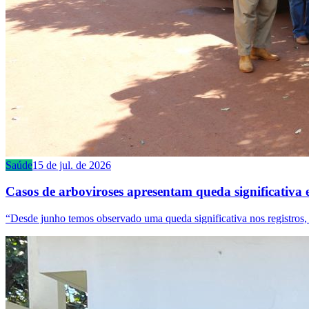
Saúde
15 de jul. de 2026
Casos de arboviroses apresentam queda significativa 
“Desde junho temos observado uma queda significativa nos registros,