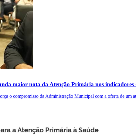
unda maior nota da Atenção Primária nos indicadores 
eforça o compromisso da Administração Municipal com a oferta de um at