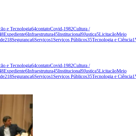
ão e Tecnologia
64
contato
Covid-19
82
Cultura /
48
Expediente
6
Infraestrutura
45
Institucional
9
Justiça
5
Licitação
Meio
de
218
Segurança
6
Serviços
1
Serviços Públicos
35
Tecnologia e Ciência
1
ão e Tecnologia
64
contato
Covid-19
82
Cultura /
48
Expediente
6
Infraestrutura
45
Institucional
9
Justiça
5
Licitação
Meio
de
218
Segurança
6
Serviços
1
Serviços Públicos
35
Tecnologia e Ciência
1