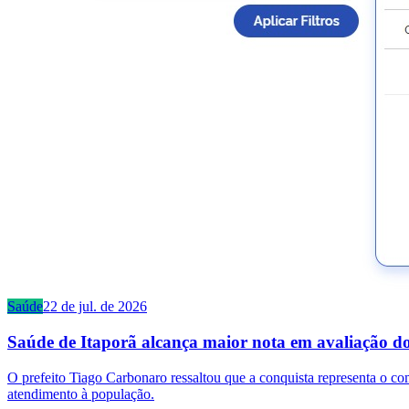
Saúde
22 de jul. de 2026
Saúde de Itaporã alcança maior nota em avaliação do
O prefeito Tiago Carbonaro ressaltou que a conquista representa o co
atendimento à população.