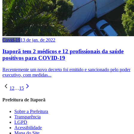
Covid-19
13 de jan. de 2022
Itaporã tem 2 médicos e 12 profissionais da saúde
positivos para COVID-19
Recentemente um novo decreto foi emitido e sancionado pelo poder
executivo, com medidas...
1
2
…
15
Prefeitura de Itaporã
Sobre a Prefeitura
Transparência
LGPD
Acessibilidade
Mapa do Site