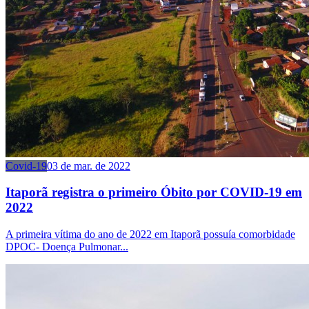
Covid-19
03 de mar. de 2022
Itaporã registra o primeiro Óbito por COVID-19 em
2022
A primeira vítima do ano de 2022 em Itaporã possuía comorbidade
DPOC- Doença Pulmonar...