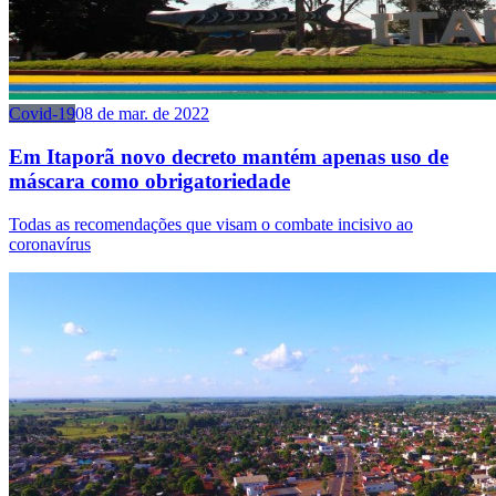
Covid-19
08 de mar. de 2022
Em Itaporã novo decreto mantém apenas uso de
máscara como obrigatoriedade
Todas as recomendações que visam o combate incisivo ao
coronavírus