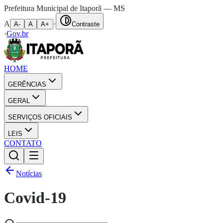
Prefeitura Municipal de Itaporã — MS
A
·
A-
A
A+
Contraste
·
Gov.br
HOME
GERÊNCIAS
GERAL
SERVIÇOS OFICIAIS
LEIS
CONTATO
Notícias
Covid-19