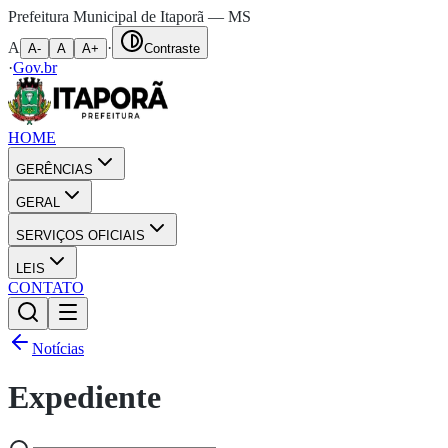
Prefeitura Municipal de Itaporã — MS
A
·
A-
A
A+
Contraste
·
Gov.br
HOME
GERÊNCIAS
GERAL
SERVIÇOS OFICIAIS
LEIS
CONTATO
Notícias
Expediente