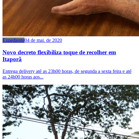
Expediente
04 de mai. de 2020
Novo decreto flexibiliza toque de recolher em
Itaporã
Entrega delivery até as 23h00 horas, de segunda a sexta feira e até
as 24h00 horas aos...