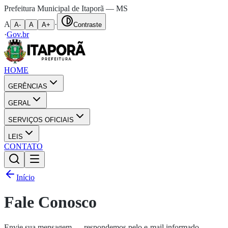
Prefeitura Municipal de Itaporã — MS
A
·
A-
A
A+
Contraste
·
Gov.br
HOME
GERÊNCIAS
GERAL
SERVIÇOS OFICIAIS
LEIS
CONTATO
Início
Fale Conosco
Envie sua mensagem — respondemos pelo e-mail informado