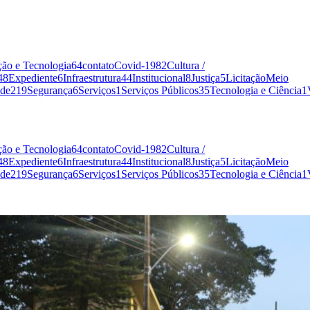
ão e Tecnologia
64
contato
Covid-19
82
Cultura /
48
Expediente
6
Infraestrutura
44
Institucional
8
Justiça
5
Licitação
Meio
de
219
Segurança
6
Serviços
1
Serviços Públicos
35
Tecnologia e Ciência
1
ão e Tecnologia
64
contato
Covid-19
82
Cultura /
48
Expediente
6
Infraestrutura
44
Institucional
8
Justiça
5
Licitação
Meio
de
219
Segurança
6
Serviços
1
Serviços Públicos
35
Tecnologia e Ciência
1