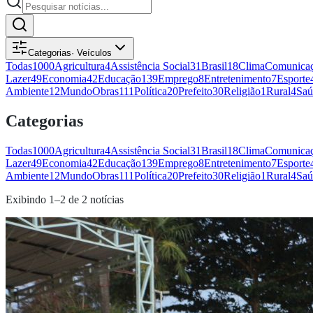
Categorias
·
Veículos
Todas
1000
Agricultura
4
Assistência Social
31
Brasil
18
Clima
Comunicaç
Lazer
49
Economia
42
Educação
139
Emprego
8
Entretenimento
7
Esporte
Ambiente
12
Mundo
Obras
111
Política
20
Prefeito
30
Religião
1
Rural
4
Saú
Categorias
Todas
1000
Agricultura
4
Assistência Social
31
Brasil
18
Clima
Comunicaç
Lazer
49
Economia
42
Educação
139
Emprego
8
Entretenimento
7
Esporte
Ambiente
12
Mundo
Obras
111
Política
20
Prefeito
30
Religião
1
Rural
4
Saú
Exibindo
1
–
2
de
2
notícias