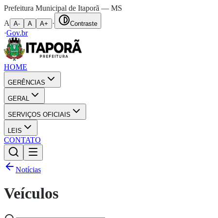
Prefeitura Municipal de Itaporã — MS
A
·
A-
A
A+
Contraste
·
Gov.br
HOME
GERÊNCIAS
GERAL
SERVIÇOS OFICIAIS
LEIS
CONTATO
Notícias
Veículos