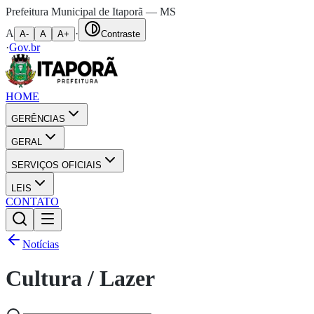
Prefeitura Municipal de Itaporã — MS
A
·
A-
A
A+
Contraste
·
Gov.br
HOME
GERÊNCIAS
GERAL
SERVIÇOS OFICIAIS
LEIS
CONTATO
Notícias
Cultura / Lazer