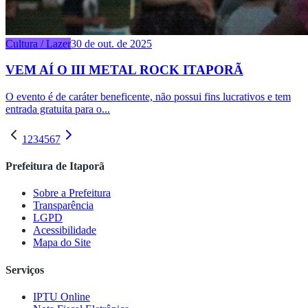
Cultura / Lazer
30 de out. de 2025
VEM AÍ O III METAL ROCK ITAPORÃ
O evento é de caráter beneficente, não possui fins lucrativos e tem
entrada gratuita para o...
1
2
3
4
5
6
7
Prefeitura de Itaporã
Sobre a Prefeitura
Transparência
LGPD
Acessibilidade
Mapa do Site
Serviços
IPTU Online