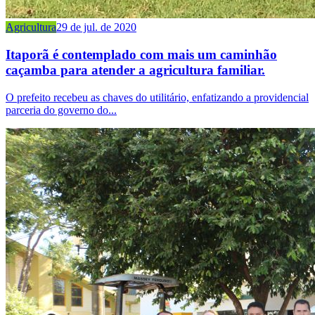
Agricultura
29 de jul. de 2020
Itaporã é contemplado com mais um caminhão
caçamba para atender a agricultura familiar.
O prefeito recebeu as chaves do utilitário, enfatizando a providencial
parceria do governo do...