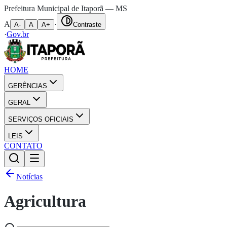
Prefeitura Municipal de Itaporã — MS
A
·
A-
A
A+
Contraste
·
Gov.br
HOME
GERÊNCIAS
GERAL
SERVIÇOS OFICIAIS
LEIS
CONTATO
Notícias
Agricultura