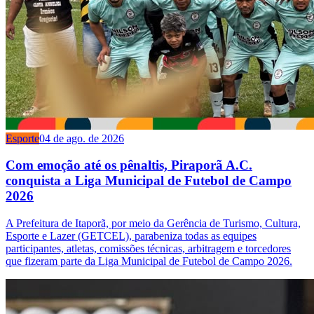
Esporte
04 de ago. de 2026
Com emoção até os pênaltis, Piraporã A.C.
conquista a Liga Municipal de Futebol de Campo
2026
A Prefeitura de Itaporã, por meio da Gerência de Turismo, Cultura,
Esporte e Lazer (GETCEL), parabeniza todas as equipes
participantes, atletas, comissões técnicas, arbitragem e torcedores
que fizeram parte da Liga Municipal de Futebol de Campo 2026.