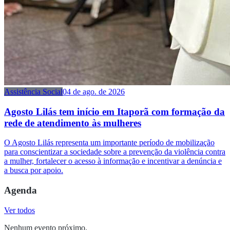
Assistência Social
04 de ago. de 2026
Agosto Lilás tem início em Itaporã com formação da
rede de atendimento às mulheres
O Agosto Lilás representa um importante período de mobilização
para conscientizar a sociedade sobre a prevenção da violência contra
a mulher, fortalecer o acesso à informação e incentivar a denúncia e
a busca por apoio.
Agenda
Ver todos
Nenhum evento próximo.