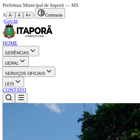
Prefeitura Municipal de Itaporã — MS
A
·
A-
A
A+
Contraste
·
Gov.br
HOME
GERÊNCIAS
GERAL
SERVIÇOS OFICIAIS
LEIS
CONTATO