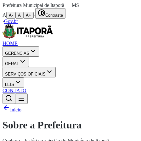
Prefeitura Municipal de Itaporã — MS
A
·
A-
A
A+
Contraste
·
Gov.br
HOME
GERÊNCIAS
GERAL
SERVIÇOS OFICIAIS
LEIS
CONTATO
Início
Sobre a Prefeitura
Conheça a história e a gestão do Município de Itaporã