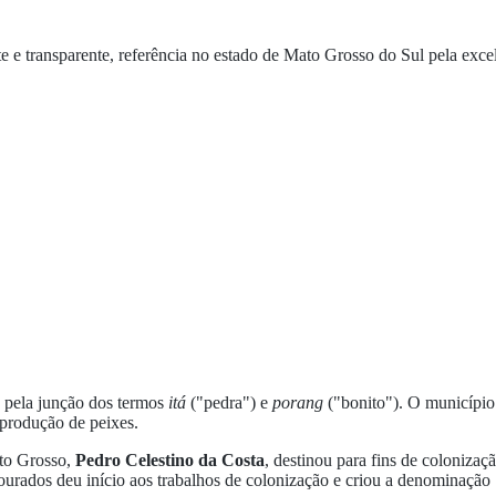
e transparente, referência no estado de Mato Grosso do Sul pela excelê
 pela junção dos termos
itá
("pedra") e
porang
("bonito"). O municípi
 produção de peixes.
to Grosso,
Pedro Celestino da Costa
, destinou para fins de coloniza
ourados deu início aos trabalhos de colonização e criou a denominação