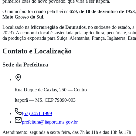
primeiros lotes do novo povoado, que viria a ser Itaporã.
O município foi criado pela
Lei nº 659, de 10 de dezembro de 1953
Mato Grosso do Sul
.
Localizado na
Microrregião de Dourados
, no sudoeste do estado,
2023). A economia local é sustentada pela agricultura, pecuária e, so
da produção exportada para Suíça, Alemanha, França, Inglaterra, Est
Contato e Localização
Sede da Prefeitura
Rua Duque de Caxias, 250 — Centro
Itaporã — MS, CEP 79890-003
(67) 3451-1999
prefeitura@itapora.ms.gov.br
Atendimento: segunda a sexta-feira, das 7h às 11h e das 13h às 17h