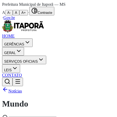
Prefeitura Municipal de Itaporã — MS
A
·
A-
A
A+
Contraste
·
Gov.br
HOME
GERÊNCIAS
GERAL
SERVIÇOS OFICIAIS
LEIS
CONTATO
Notícias
Mundo