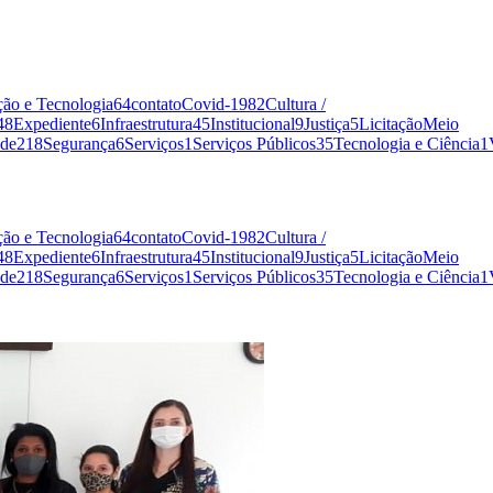
ão e Tecnologia
64
contato
Covid-19
82
Cultura /
48
Expediente
6
Infraestrutura
45
Institucional
9
Justiça
5
Licitação
Meio
de
218
Segurança
6
Serviços
1
Serviços Públicos
35
Tecnologia e Ciência
1
ão e Tecnologia
64
contato
Covid-19
82
Cultura /
48
Expediente
6
Infraestrutura
45
Institucional
9
Justiça
5
Licitação
Meio
de
218
Segurança
6
Serviços
1
Serviços Públicos
35
Tecnologia e Ciência
1