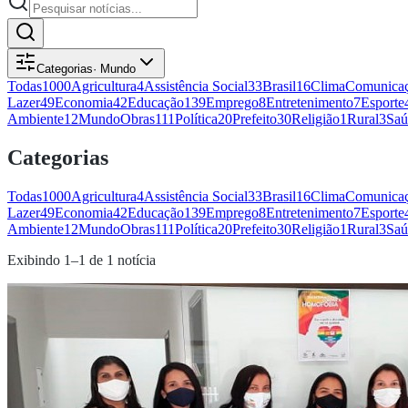
Categorias
·
Mundo
Todas
1000
Agricultura
4
Assistência Social
33
Brasil
16
Clima
Comunicaç
Lazer
49
Economia
42
Educação
139
Emprego
8
Entretenimento
7
Esporte
Ambiente
12
Mundo
Obras
111
Política
20
Prefeito
30
Religião
1
Rural
3
Saú
Categorias
Todas
1000
Agricultura
4
Assistência Social
33
Brasil
16
Clima
Comunicaç
Lazer
49
Economia
42
Educação
139
Emprego
8
Entretenimento
7
Esporte
Ambiente
12
Mundo
Obras
111
Política
20
Prefeito
30
Religião
1
Rural
3
Saú
Exibindo
1
–
1
de
1
notícia