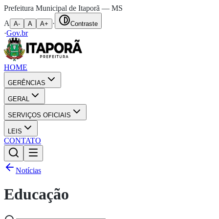
Prefeitura Municipal de Itaporã — MS
A
·
A-
A
A+
Contraste
·
Gov.br
HOME
GERÊNCIAS
GERAL
SERVIÇOS OFICIAIS
LEIS
CONTATO
Notícias
Educação