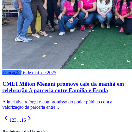
Educação
16 de mai. de 2025
CMEI Milton Menani promove café da manhã em
celebração à parceria entre Família e Escola
A iniciativa reforça o compromisso do poder público com a
valorização da parceria entre...
1
2
3
…
16
Prefeitura de Itaporã