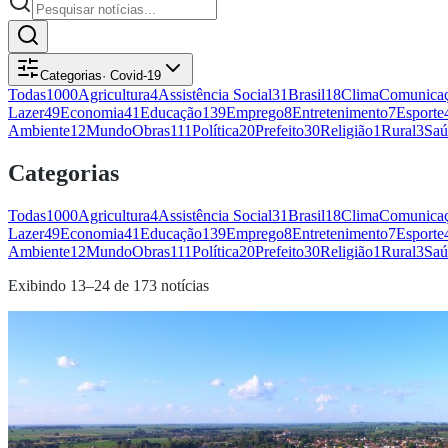
Categorias
·
Covid-19
Todas
1000
Agricultura
4
Assistência Social
31
Brasil
18
Clima
Comunicaç
Lazer
49
Economia
41
Educação
139
Emprego
8
Entretenimento
7
Esporte
Ambiente
12
Mundo
Obras
111
Política
20
Prefeito
30
Religião
1
Rural
3
Saú
Categorias
Todas
1000
Agricultura
4
Assistência Social
31
Brasil
18
Clima
Comunicaç
Lazer
49
Economia
41
Educação
139
Emprego
8
Entretenimento
7
Esporte
Ambiente
12
Mundo
Obras
111
Política
20
Prefeito
30
Religião
1
Rural
3
Saú
Exibindo
13
–
24
de
173
notícias