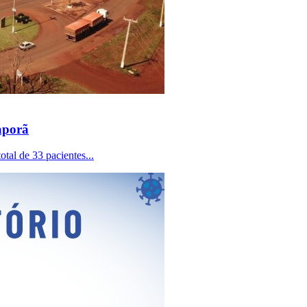
aporã
otal de 33 pacientes...