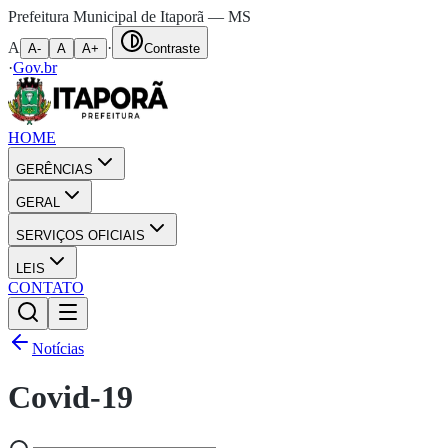
Prefeitura Municipal de Itaporã — MS
A
·
A-
A
A+
Contraste
·
Gov.br
HOME
GERÊNCIAS
GERAL
SERVIÇOS OFICIAIS
LEIS
CONTATO
Notícias
Covid-19