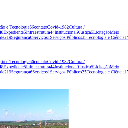
ão e Tecnologia
66
contato
Covid-19
82
Cultura /
48
Expediente
5
Infraestrutura
44
Institucional
9
Justiça
5
Licitação
Meio
de
219
Segurança
6
Serviços
1
Serviços Públicos
35
Tecnologia e Ciência
1
ão e Tecnologia
66
contato
Covid-19
82
Cultura /
48
Expediente
5
Infraestrutura
44
Institucional
9
Justiça
5
Licitação
Meio
de
219
Segurança
6
Serviços
1
Serviços Públicos
35
Tecnologia e Ciência
1