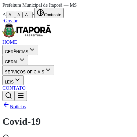
Prefeitura Municipal de Itaporã — MS
A
·
A-
A
A+
Contraste
·
Gov.br
HOME
GERÊNCIAS
GERAL
SERVIÇOS OFICIAIS
LEIS
CONTATO
Notícias
Covid-19