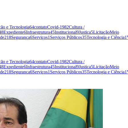
ão e Tecnologia
64
contato
Covid-19
82
Cultura /
48
Expediente
6
Infraestrutura
45
Institucional
9
Justiça
5
Licitação
Meio
de
218
Segurança
6
Serviços
1
Serviços Públicos
35
Tecnologia e Ciência
1
ão e Tecnologia
64
contato
Covid-19
82
Cultura /
48
Expediente
6
Infraestrutura
45
Institucional
9
Justiça
5
Licitação
Meio
de
218
Segurança
6
Serviços
1
Serviços Públicos
35
Tecnologia e Ciência
1