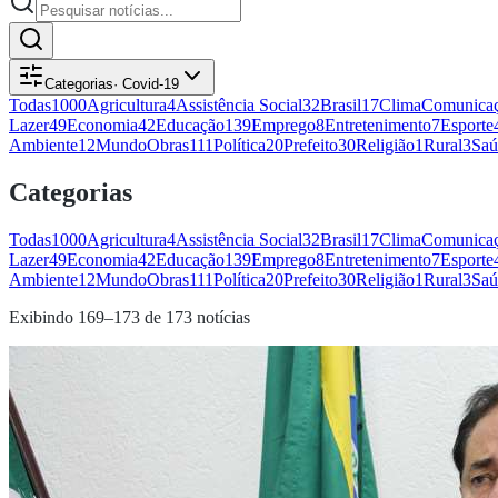
Categorias
·
Covid-19
Todas
1000
Agricultura
4
Assistência Social
32
Brasil
17
Clima
Comunicaç
Lazer
49
Economia
42
Educação
139
Emprego
8
Entretenimento
7
Esporte
Ambiente
12
Mundo
Obras
111
Política
20
Prefeito
30
Religião
1
Rural
3
Saú
Categorias
Todas
1000
Agricultura
4
Assistência Social
32
Brasil
17
Clima
Comunicaç
Lazer
49
Economia
42
Educação
139
Emprego
8
Entretenimento
7
Esporte
Ambiente
12
Mundo
Obras
111
Política
20
Prefeito
30
Religião
1
Rural
3
Saú
Exibindo
169
–
173
de
173
notícias