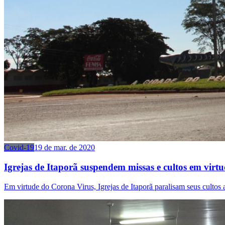
Covid-19
19 de mar. de 2020
Igrejas de Itaporã suspendem missas e cultos em vir
Em virtude do Corona Virus, Igrejas de Itaporã paralisam seus cultos a