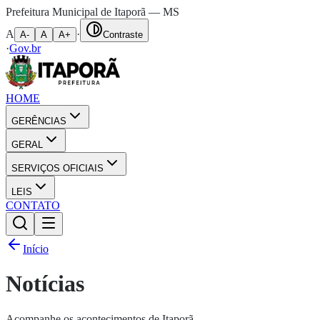
Prefeitura Municipal de Itaporã — MS
A
·
A-
A
A+
Contraste
·
Gov.br
HOME
GERÊNCIAS
GERAL
SERVIÇOS OFICIAIS
LEIS
CONTATO
Início
Notícias
Acompanhe os acontecimentos de Itaporã