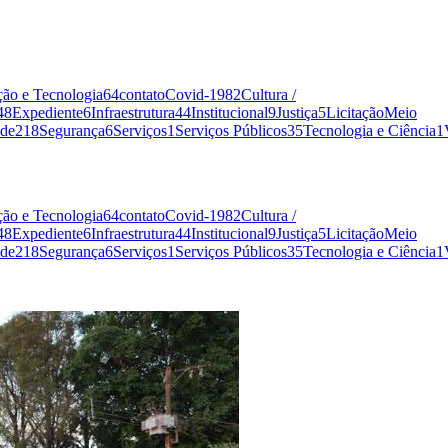
ão e Tecnologia
64
contato
Covid-19
82
Cultura /
48
Expediente
6
Infraestrutura
44
Institucional
9
Justiça
5
Licitação
Meio
de
218
Segurança
6
Serviços
1
Serviços Públicos
35
Tecnologia e Ciência
1
ão e Tecnologia
64
contato
Covid-19
82
Cultura /
48
Expediente
6
Infraestrutura
44
Institucional
9
Justiça
5
Licitação
Meio
de
218
Segurança
6
Serviços
1
Serviços Públicos
35
Tecnologia e Ciência
1