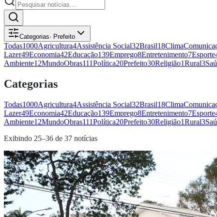
Categorias
·
Prefeito
Todas
1000
Agricultura
4
Assistência Social
32
Brasil
18
Clima
Comunicaç
Lazer
49
Economia
42
Educação
139
Emprego
8
Entretenimento
7
Esporte
Ambiente
12
Mundo
Obras
111
Política
20
Prefeito
30
Religião
1
Rural
3
Saú
Categorias
Todas
1000
Agricultura
4
Assistência Social
32
Brasil
18
Clima
Comunicaç
Lazer
49
Economia
42
Educação
139
Emprego
8
Entretenimento
7
Esporte
Ambiente
12
Mundo
Obras
111
Política
20
Prefeito
30
Religião
1
Rural
3
Saú
Exibindo
25
–
36
de
37
notícias