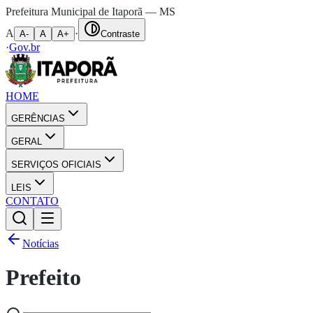
Prefeitura Municipal de Itaporã — MS
A
·
A-
A
A+
Contraste
·
Gov.br
HOME
GERÊNCIAS
GERAL
SERVIÇOS OFICIAIS
LEIS
CONTATO
Notícias
Prefeito