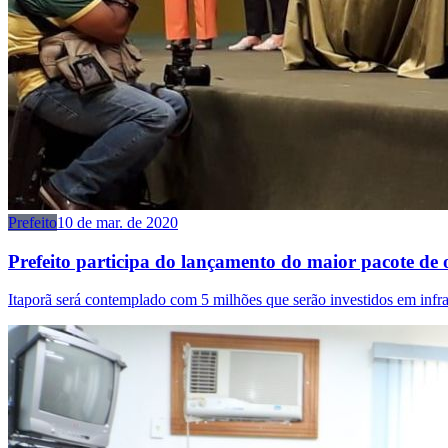
Prefeito
10 de mar. de 2020
Prefeito participa do lançamento do maior pacote de
Itaporã será contemplado com 5 milhões que serão investidos em infra