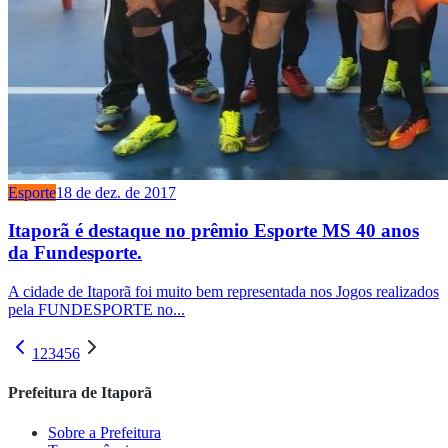
Esporte
18 de dez. de 2017
Itaporã é destaque no prêmio Esporte MS 40 anos
da Fundesporte.
A cidade de Itaporã foi muito bem representada nos Jogos realizados
pela FUNDESPORTE no...
1
2
3
4
5
6
Prefeitura de Itaporã
Sobre a Prefeitura