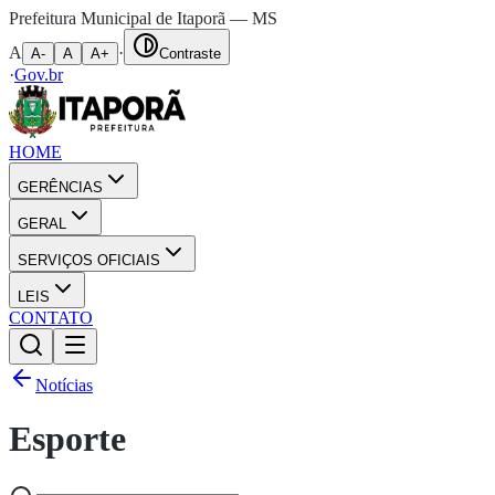
Prefeitura Municipal de Itaporã — MS
A
·
A-
A
A+
Contraste
·
Gov.br
HOME
GERÊNCIAS
GERAL
SERVIÇOS OFICIAIS
LEIS
CONTATO
Notícias
Esporte