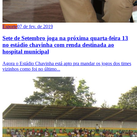
Esporte
07 de fev. de 2019
Sete de Setembro joga na próxima quarta-feira 13
no estádio chavinha com renda destinada ao
hospital municipal
Agora o Estádio Chavinha está apto pra mandar os jogos dos times
vizinhos como foi no último...