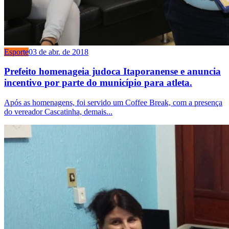
Esporte
03 de abr. de 2018
Prefeito homenageia judoca Itaporanense e anuncia
incentivo por parte do município para atleta.
Após as homenagens, foi servido um Coffee Break, com a presença
do vereador Cascatinha, demais...